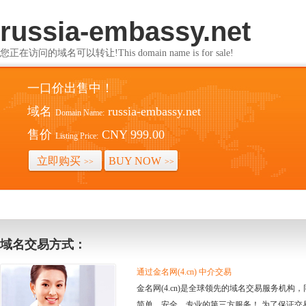
russia-embassy.net
您正在访问的域名可以转让!This domain name is for sale!
一口价出售中！
域名
russia-embassy.net
Domain Name:
售价
CNY 999.00
Listing Price:
立即购买
BUY NOW
>>
>>
域名交易方式：
通过金名网(4.cn) 中介交易
金名网(4.cn)是全球领先的域名交易服务机
简单、安全、专业的第三方服务！ 为了保证交