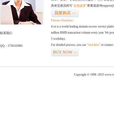
具体交易流程可
“点击这里”
查看或咨询support@
我要购买
>>
Process Overview:
4.cn is a world leading domain escrow service plat
million RMB transaction volume every year. We promi
联系我们
5 workdays.
For detailed process, you can
“visit here”
or contact
QQ：2726103981
BUY NOW
>>
Copyright © 1998 -2025 www.rus